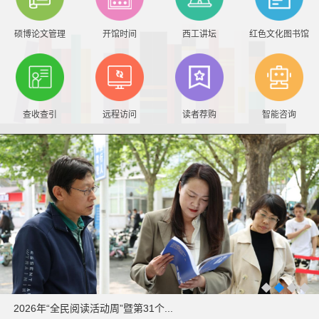
硕博论文管理
开馆时间
西工讲坛
红色文化图书馆
查收查引
远程访问
读者荐购
智能咨询
个...
《红藏》主图图书展