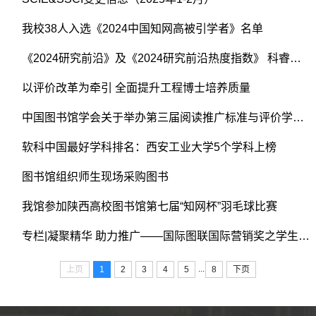
我校38人入选《2024中国知网高被引学者》名单
《2024研究前沿》及《2024研究前沿热度指数》 科睿唯安与中国科学院联合发布
以评价改革为牵引 全面提升工程博士培养质量
中国图书馆学会关于举办第三届阅读推广标准与评价学术研讨会的通知
软科中国最好学科排名：西安工业大学5个学科上榜
图书馆组织师生现场采购图书
我馆参加陕西高校图书馆第七届“知网杯”羽毛球比赛
专栏|凝聚精华 助力推广——国际图联国际营销奖之学生生活篇
...
上页
1
2
3
4
5
8
下页