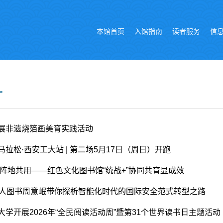
本馆首页
入馆指南
读者服务
信
广
展非遗烧箔画美育实践活动
拉松·西安工大站 | 第二场5月17日（周日）开跑
 阵地共用——红色文化图书馆“统战+”协同共育显成效
真人图书周意岷带你探析智能化时代的国际安全范式转型之路
大学开展2026年“全民阅读活动周”暨第31个世界读书日主题活动