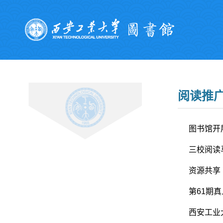
阅读推
图书馆开
三校阅读马
资源共享
第61期
西安工业