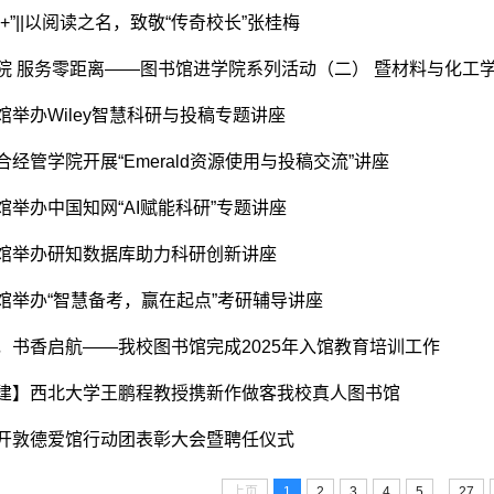
+”||以阅读之名，致敬“传奇校长”张桂梅
院 服务零距离——图书馆进学院系列活动（二） 暨材料与化工
馆举办Wiley智慧科研与投稿专题讲座
经管学院开展“Emerald资源使用与投稿交流”讲座
馆举办中国知网“AI赋能科研”专题讲座
馆举办研知数据库助力科研创新讲座
馆举办“智慧备考，赢在起点”考研辅导讲座
，书香启航——我校图书馆完成2025年入馆教育培训工作
建】西北大学王鹏程教授携新作做客我校真人图书馆
开敦德爱馆行动团表彰大会暨聘任仪式
...
上页
1
2
3
4
5
27