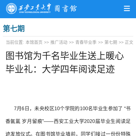
第七期
当前位置:
本馆首页
>>
推广活动
>>
青春毕业季
>>
第七期
>> 正文
图书馆为千名毕业生送上暖心
毕业礼：大学四年阅读足迹
7月6日，未央校区10个学院的100名毕业生参加了 “书
香氤氲 岁月留痕”——西安工业大学2020届毕业生阅读足
迹发放仪式。在图书馆毕业墙前，同学们接过一份份特殊