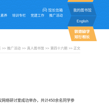
馆长信箱
我的图书馆
息素养
培训专栏
党建工作
推广活动
English
页
>>
推广活动
>>
真人图书馆
>>
第四十六期
>> 正文
议网络研讨室成功举办，共计450余名同学参